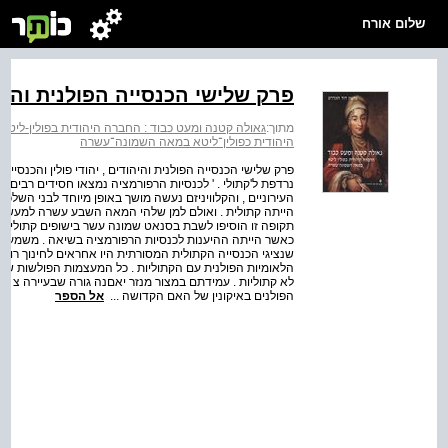
שלום אורח
פרק שלישי הכנסייה הפולנית והיהו
מתוך:
גאולה קטנה ומעט כבוד : החברה היהודית בפולין-לי
היהודית כפולין־ליטא במאה השמונה־עשרה
פרק שלישי הכנסייה הפולנית והיהודים , יהודי פולין והכנסיי
נרדפת ל'קתולי . ' לכנסיות הרפורמציה נמצאו חסידים רבים
העירוניים , והקלוויניזם נעשה מושך באופן מיוחד לבני השל
הייתה קתולית . ואולם למן שלהי המאה השבע עשרה למעשה 
תקופה זו הוסיפו לשבת בסנאט שמונה עשר בישופים קתוליים 
כאשר הייתה ההיענות לכנסיות הרפורמציה בשיאה . משמעו
שנציגי הכנסייה הקתולית המסורתית היו אחראים לחינוך רוב בנ
הלאומיות הפולנית עם הקתוליות . כל המעצמות הפולשות ש
הפולנים באיקונין של האם הקדושה ...
אל הספר