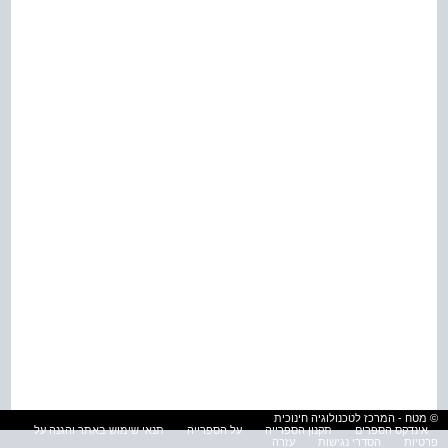
© מטח - המרכז לטכנולוגיה חינוכית
אינדקס הספרים
תקנון הספרייה
על הספרייה
תנאי שימוש באתר והגנה על
פרטיות
הסדרי נגישות
עזרה