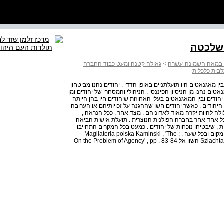
השלכטה
טא במאה השמונה-עשרה
>
גאולה קטנה ומעט כבוד החברה
בות כלכלית
ין מאגנאטים היו תועלתניים באופן הדדי . יהודים נהנו מביטחון
ים נהנו מן הניסיון הפיננסי , הניהולי והמסחרי של יהודים ומן
הודים ובין המאגנאטים בעלי האחוזות שיהודים חיו בהן הייתה
יהודים . כאשר יהודים חשו שההגנה על זכויותיהם או הערובה
ולה להיות יקרה מאוד לאדוניהם . מצד אחר , ככל הנראה ,
כל אחד אחר בחברה הפולנית הנוצרית . תועלת אישית הביאה
 , שיבטיחו נוכחות של יהודים . כמעט בכל המקרים התחייבו
אדוני העיירה להבטיח חופש מסחר ליהודים בכל עיסוק , בכל מקום ובכל שעה . ; Magiiateria polska Kaminski , 'The
Szlachta of the Polish-Lithuanian Comonwealth '; Zielinska , 21 השוו אל On the Problem of Agency' , pp . 83-84