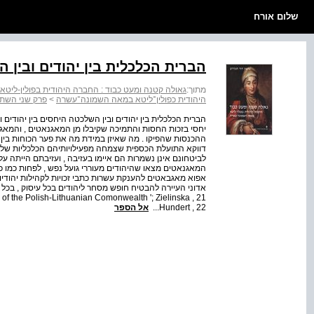
שלום אורח
הברית הכלכלית בין יהודים ובין 
מתוך:
גאולה קטנה ומעט כבוד : החברה היהודית בפולין-לי
היהודית כפולין־ליטא במאה השמונה־עשרה
>
פרק שני השתל
הברית הכלכלית בין יהודים ובין השלכטה היחסים בין יהודים וב
יחסי בזכות החסות והתמיכה שקיבלו מן המאגנאטים , והמאגנאט
ההכנסות שהפיקו . מה שאיזן במידת מה את פער הכוחות בין י
דווקא התועלת הכספית שצמחה מפעילויותיהם הכלכליות של ה
לביטחונם אינן נשמרות הם איימו בעזיבה , ועזיבתם הייתה על
המאגנאטים מצאו שהיהודים מעוררי גועל נפש , לפחות כמו 
אפוא מאגבאטים להענקת עשרות כתבי זכויות לקהילות יהודיות
Hundert , 22...
אל הספר