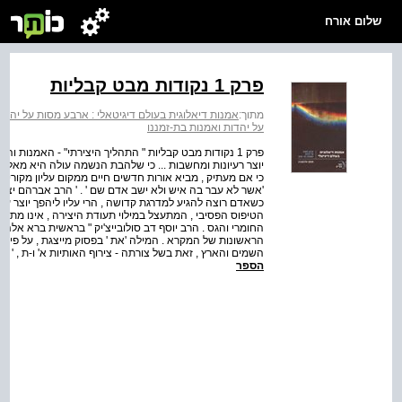
שלום אורח
פרק 1 נקודות מבט קבליות
מתוך:
אמנות דיאלוגית בעולם דיגיטאלי : ארבע מסות על יהדות
על יהדות ואמנות בת-זמננו
פרק 1 נקודות מבט קבליות " התהליך היצירתי" - האמנות 
יוצר רעיונות ומחשבות ... כי שלהבת הנשמה עולה היא מאלי
כי אם מעתיק , מביא אורות חדשים חיים ממקום עליון מקורי , 
'אשר לא עבר בה איש ולא ישב אדם שם ' . ' הרב אברהם יצחק הכ
כשאדם רוצה להגיע למדרגת קדושה , הרי עליו ליהפך יוצר עול
הטיפוס הפסיבי , המתעצל במילוי תעודת היצירה , אינו מתקדש
החומרי והגס . הרב יוסף דב סולובייצ'יק " בראשית ברא אלהי
הראשונות של המקרא . המילה 'את ' בפסוק מייצגת , על פי ק
השמים והארץ , זאת בשל צורתה - צירוף האותיות א' ו-ת , '
הספר