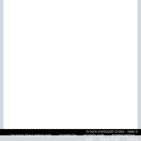
© מטח - המרכז לטכנולוגיה חינוכית
אינדקס הספרים
תקנון הספרייה
על הספרייה
תנאי שימוש באתר והגנה על
פרטיות
הסדרי נגישות
עזרה