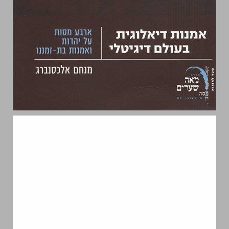
אמנות דיאלוגית בעולם דיגיטלי: ארבע מסות על יהדות ואמנות בת-זמננו ... 0