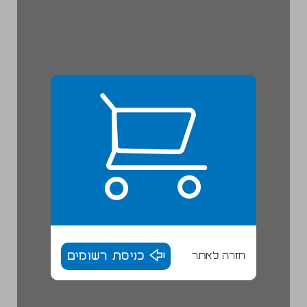
חזרה לאתר
כניסת רשומים