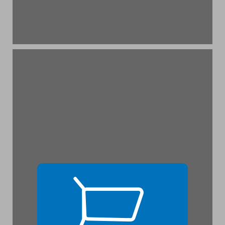
פרק 1 נקודות מבט קבליות ... 17