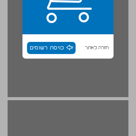
חזרה לאתר
כניסת רשומים