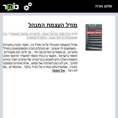
שלום אורח
מודל העצמת המנהל
מתוך:
בית-ספר בניהול עצמי : תיאוריה, מחקר ומעשה
>
בית־ס
אוטונומיה וניהול עצמי - מסגרת מושגית
מודל העצמת המנהלי על פי מודל זה , מוקד הכוח במערכת הוא
- משמשים לו יועצים . יש מנהלים מבין המשתמשים במודל זה 
מהורים , או ממורים והורים גם יחד , אך לרוב הם מקפידים שזכ
הספר בישראל . הקשר בין בתי הספר למשרד הראשי מתבטא בד
דוגמות כאלה ניתן למצוא בבריטניה של מרגרט תצ'ר ובחינוך ה
לפיכך , אין לנו כאן רפורמה של ממש , אלא שינויים קוסמטיים
העניין , שמעורבותם נותרה על הנייר בלבד , ומהמורים , של
לא רצוי .
אל הספר