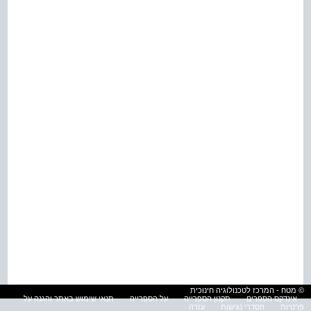
© מטח - המרכז לטכנולוגיה חינוכית
אינדקס הספרים
תקנון הספרייה
על הספרייה
תנאי שימוש באתר והגנה על
פרטיות
הסדרי נגישות
עזרה