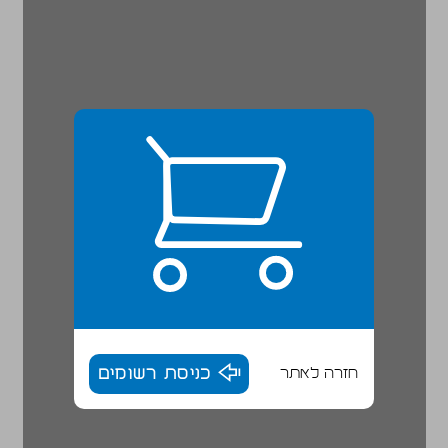
חזרה לאתר
כניסת רשומים