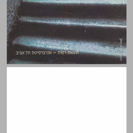
בית־ספר בניהול עצמי תיאוריה, מחקר ומעשה ... 0