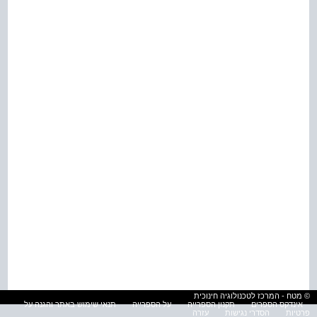
© מטח - המרכז לטכנולוגיה חינוכית
אינדקס הספרים
תקנון הספרייה
על הספרייה
תנאי שימוש באתר והגנה על
פרטיות
הסדרי נגישות
עזרה