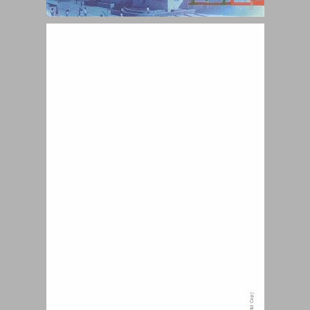
בית־הספר העתידי כרמים בין תיאוריה למעשה ... 0