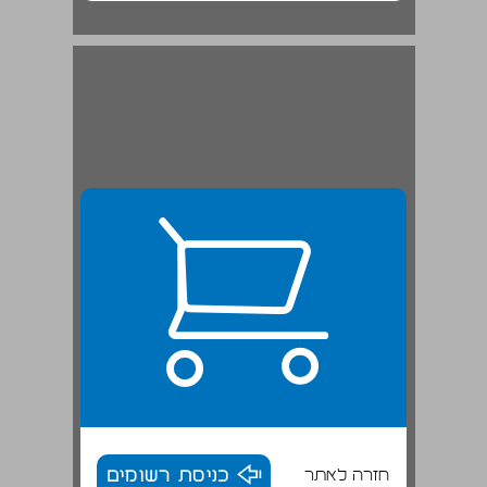
חזרה לאתר
כניסת רשומים