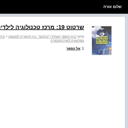
שלום אורח
שרטוט ‭:19‬ מרכז טכנולוגיה לילדים
מתוך:
בית-הספר העתידי "כרמים" : בין תיאוריה למעשה
>
בית
מפדגוגיה לארכיטקטורה
1
אל הספר