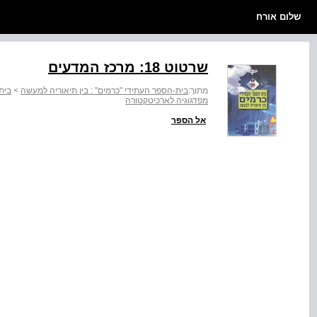
שלום אורח
שרטוט ‭:18‬ מרכז המדעים
מתוך:
בית-הספר העתידי "כרמים" : בין תיאוריה למעשה
>
בית
מפדגוגיה לארכיטקטורה
אל הספר