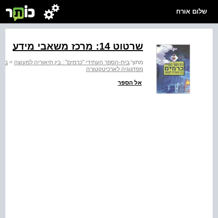
שלום אורח
שרטוט ‭:14‬ מרכז משאבי מידע
מתוך:
בית-הספר העתידי "כרמים" : בין תיאוריה למעשה
>
בית
מפדגוגיה לארכיטקטורה
אל הספר