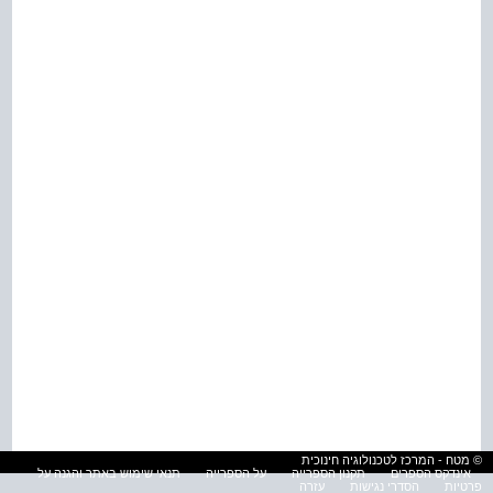
© מטח - המרכז לטכנולוגיה חינוכית
אינדקס הספרים
תקנון הספרייה
על הספרייה
תנאי שימוש באתר והגנה על
פרטיות
הסדרי נגישות
עזרה