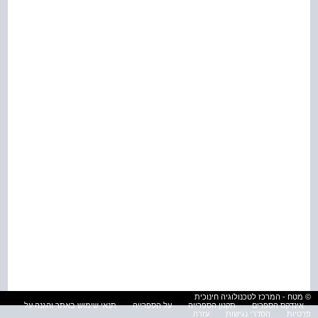
© מטח - המרכז לטכנולוגיה חינוכית
אינדקס הספרים
תקנון הספרייה
על הספרייה
תנאי שימוש באתר והגנה על
פרטיות
הסדרי נגישות
עזרה