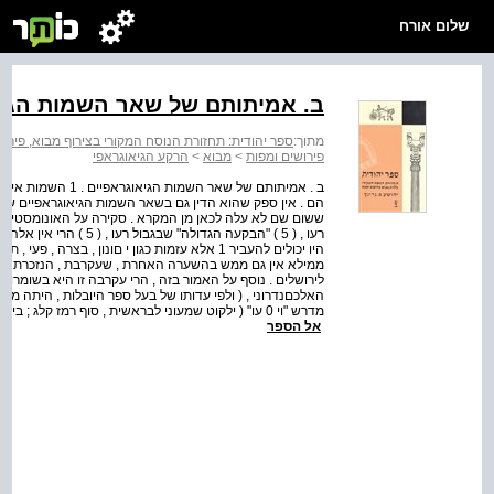
שלום אורח
ב. אמיתותם של שאר השמות הגיא
מתוך:
ספר יהודית: תחזורת הנוסח המקורי בצירוף מבוא, פירו
פירושים ומפות
>
מבוא
>
הרקע הגיאוגראפי
ב . אמיתותם של שאר
הם . אין ספק שהוא הדין גם בשאר השמות הגיאוגראפיים שבספ
רעו , ( 5 ) "הבקעה הגדו
היו יכולים להעביר 1 אלא עזמות כגון י םונון , בצ
לירושלים . נוסף על האמור בזה , הרי עקרבה זו היא בשומרון
האלכםנדרוני , ( ולפי עדותו של בעל ספר היובלות , היתה מיוש
אל הספר