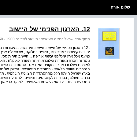
שלום אורח
12. הארגון הפנימי של היישוב
מתוך:
ארץ ישראל במאה העשרים : מיישוב למדינה 1900 - 1950
. 12 הארגון הפנימי של היישוב היישוב היה מורכב מיסורות ר
יהו דים קיצונים באדיקותם , תלויים בחלוקה , שבשבילם ארץ 
כמעט מכל ארץ שעל פני יבשת אירופה ... היישוב היה תוסס , פו
נומר זה חברה מאוחדת ומלוכדת הייתה תעודה לא קלה . הארי 
לאומיים פעלו זו בצד זו בתקופת המנדאט : ההסתדרות הציונית
הנבחרים והוועד הלאומי - המוסדות היישוביים . עיצובן של 
בארץ ישראל הייתה חלק מההסתדרות הציונית העולמית , תחת מנ
ברחבי העולם , בבחירות לקונגרסים הציוניים . להנהלה הציונית
המכרעת הייתה - עד אמצע שנות השלושים - למוקד הראשון . ב