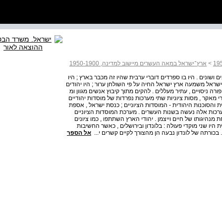
>
ארץ־ישראל במאה העשרים מיישוב למדינה, 1950-1900
בים ושונים . היו בו ספרדים דוברי ערבית שהיו זה מכבר בארץ ; היו
ישראל משמעה ארץ ישראל החיה על פי השולחן ערור ; היו יהודים
רה ניסויים , עתיר מעללים . להקים מתוך קיבוץ אנשים מגוון ומ
מאקר , מסות ציוניות שתי מערכות נפרדות של מוסדות יהודיים
 והסוכנות היהודית - המוסדות הציוניים ; כנסת ישראל , אספת
מערכות אלה נעשה בשנות העשרים . מערכת המוסדות הציוניים
היגותו של חיים וייצמן . יהודי הארץ השתתפו , כמו ציונים
 היו שני מוקדי פעולה : בלונדון ובירושלים , כאשר החשיבות
כורתה של לונדון נבעה הן מהצורך לקיים קשרים י...
אל הספר