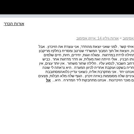
אורות הכרך
>
אורות גיליון 14: אייזק אסימוב
ירה . הם לא יוצרים איתי קשר . לפני שאני יוצאת מהחדר, אני עוצרת את הזיכרון . אבל
, ויוצאת אל תוך המבוך המשרדי שנרטב ומסריח בחלקיו מריקבון
לה לרדת במדרגות . ומגלה זוגות, יחידים, חיות, חיים שלמים
ו הבניין . אולי הייתה זאת מעלית, או חדר מדרגות אחר . כביש
ב השבור, לנסוע עליו . הלילה שחור משחור . אין יותר עצים, אין
אחריה בשקט ועוקבת אחריה לכיוון המערה . היא נראתה לי שונה
שאנחנו יחד . אני מתקרבת אליה, כשאני עדיין כלואהמסתובבת
ניים שלה מסוממות באיזה זיכרון . הגוף שלה מלא חבלות, פצעים
מוכר הזיכרונות . אנחנו מתחבקות ליד המדורה . היא...
אל