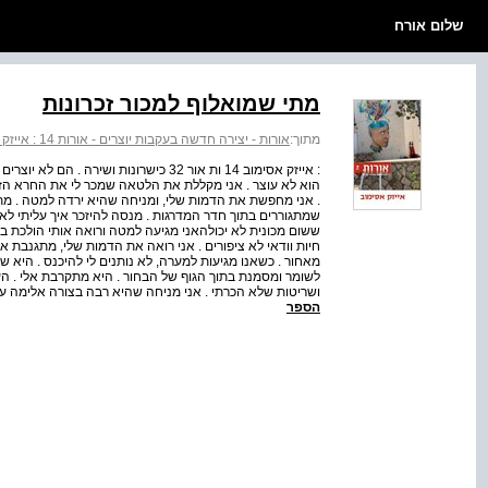
שלום אורח
מתי שמואלוף למכור זכרונות
מתוך:
אורות - יצירה חדשה בעקבות יוצרים - אורות 14 : אייזק אסימוב
: אייזק אסימוב 14 ות אור 32 כישרונות וש
הוא לא עוצר . אני מקללת את הלטאה שמכר לי את החרא הזה
. אני מחפשת את הדמות שלי, ומניחה שהיא ירדה למטה . מתחי
שמתגוררים בתוך חדר המדרגות . מנסה להיזכר איך עליתי לאות
ששום מכונית לא יכולהאני מגיעה למטה ורואה אותי הולכת ברחו
חיות וודאי לא ציפורים . אני רואה את הדמות שלי, מתגנבת 
מאחור . כשאנו מגיעות למערה, לא נותנים לי להיכנס . היא 
לשומר ומסמנת בתוך הגוף של הבחור . היא מתקרבת אלי . העי
ושריטות שלא הכרתי . אני מניחה שהיא רבה בצורה אלימה עם 
הספר