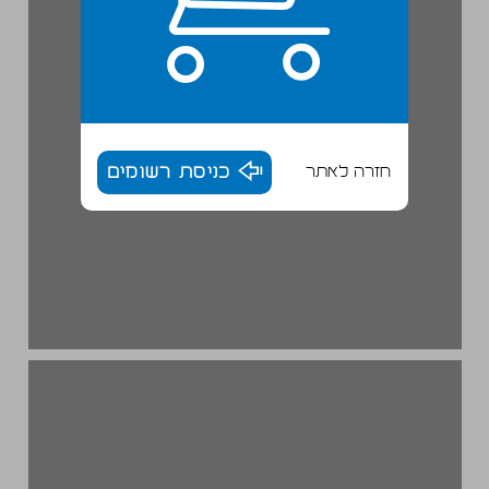
חזרה לאתר
כניסת רשומים