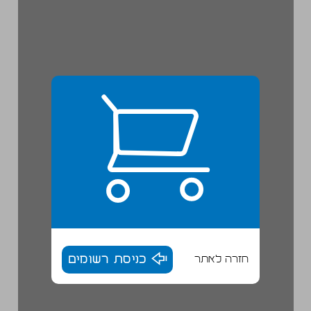
חזרה לאתר
כניסת רשומים