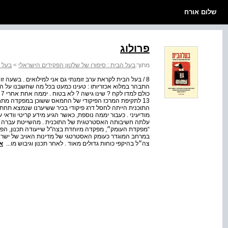
שלום אורח
פרולוג
מתוך:
בעל הבית : סיפורו של שלטון הפקידים הישראלי
>
בעל ה
8 / בעל הבית לקראת ערב זומנתי גם אני למילואים . בשעה 
התבהר במלוא אכזריותו : טעינו כמעט בכל מה שחשבנו על ה
כ
13 לתקיפת המרכז הפיקודי של החמאס ששוכן במפקדה מתח
התוכנית הייתה לחסל דרג פיקודי בכיר ששיערנו שנמצא תחת
מודיעיני . כעבור יממה נוספת, כאשר הגיע מידע קריטי וודא
“מפקדת העומק״, מפקדה מיוחדת בצה"ל שייעודה תכנון, הפעל
במרחב המוגדר כעומק האסטרטגי של מדינות האויב של ישרא
צה״ל בהיקפי כוחות גדולים מאוד . לאחר תכנון וגיבוש מו...
א