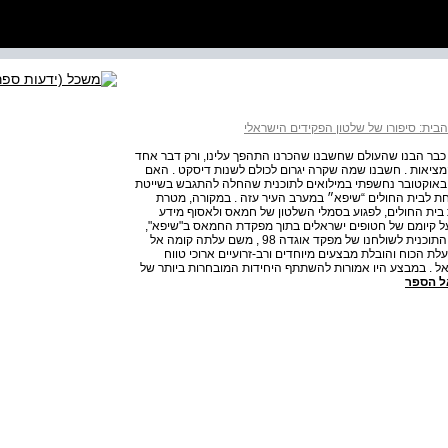
בית: סיפורו של שלטון הפקידים הישראלי
זו כבר הבנו שהעולם שחשבנו שהכרנו התהפך עלינו, ורק דבר אחד
מציאות . חשבנו שמה שקרה יגרום לכולם לשנות דיסקט . האם
ולם למדו לקח ? שינו גישה ? לא בטוח . יממה אחת אחרי 7 באוקטובר נחשפתי במילואים לתוכנית שהחלה להתגבש בשייטת
ת לבית החולים “שיפא״ במערב העיר עזה . במקורה, מטרת
 בית החולים, לפגוע בסמלי השלטון של חמאס ולאסוף מידע
י על קיומם של חטופים ישראלים בתוך מפקדת החמאס ב"שיפא",
עלתה חשיבותה האסטרטגית של התוכנית . מהשייטת עברה התוכנית לשולחנו של מפקד אוגדה 98 , משם עלתה קומה אל
ת הכוח והובלת מבצעים מיוחדים ורב-זרועיים ארוכי טווח
ל . במבצע היו אמורות להשתתף היחידות המובחרות ביותר של
ל הספר