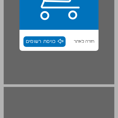
חזרה לאתר
כניסת רשומים