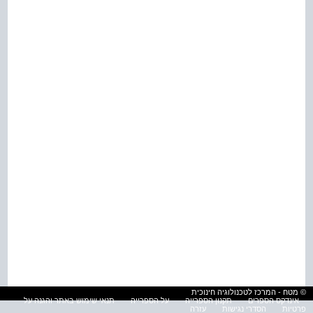
© מטח - המרכז לטכנולוגיה חינוכית
אינדקס הספרים
תקנון הספרייה
על הספרייה
תנאי שימוש באתר והגנה על
פרטיות
הסדרי נגישות
עזרה