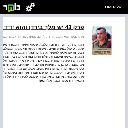
שלום אורח
פרק 43 יש מלך בירדן והוא ידיד ישראל
מתוך:
בעד עמי ולמען ארצי : לוחם, מפקד, מנהיג
>
בעד עמי ול
המדינות ; קידום התחום הכלכלי, שטחי תעשייה ומסחר משותפי
שלנו ; טיפול בנושא המים ; אפשרות לשיתוף פעולה משולב בש
הבטחה ישראלית לאפשר את קיום הפולחן ומערכות הדת השונו
נעימה, עניינית ומכובדת . חלה התקרבות מסוימת בין הצדדי
התרחש הפיגוע המחריד בנהריים . חייל ירדני ירה לעבר תלמ
מגן נטבחו, סתם כך . הזעזוע וההלם היו עמוקים . זאת היתה
טסתי לנהריים . המראות היו קשים, אבל, עם כל הזעזוע, היה
חסן הגיע גם הוא למקום . פרשנו הצדה ושוחחנו בשקט על האי
את הנסיבות : מדובר בחייל בודד שנכנס לטירוף וירה על דעת ע
הנסיך היה נסער כמ...
אל הספר