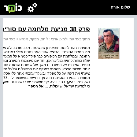
שלום אורח
פרק 38 מניעת מלחמה עם סוריה
מתוך:
בעד עמי ולמען ארצי : לוחם, מפקד, מנהיג
>
בעד עמי ול
מהצמרת ועד לרמת התצפיתן שבשטח . מצב מורכב ולא פשוט ל
מול החזית הסורית . הנשיא אסד האב נתפס אצלי כמנהיג כר
ההגנה, ובמלחמת יום הכיפורים כבר פיקד כנשיא על המער
שלח כוחות לחזית מול עיראק, יחד עם מעצמות המערב וכוחות
תפנית אמיתית אל המערב . במשך שלוש שנים ושמונה חודשים 
אחר יחידות הצבא, רשמתי בפנקס את התרגילים של כל יחידה 
ציינתי את דעתי על כל מפקד, ובעיקר עקבתי אחר עלי אסלן,
נשק כימי בהיקף רחב, והיה אף חשש כי יש ברשותו גם נשק בי
כי למדינת ישראל יש יכולות, ...
אל הספר