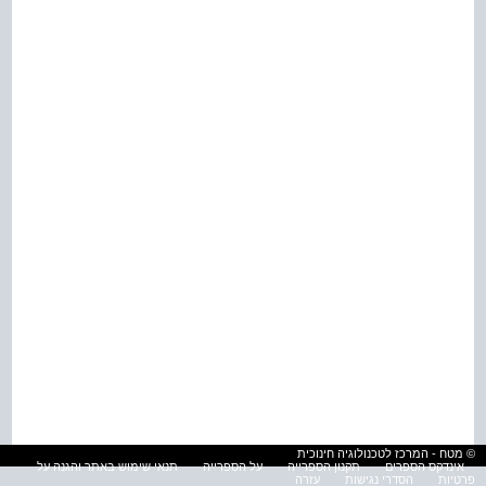
© מטח - המרכז לטכנולוגיה חינוכית
אינדקס הספרים
תקנון הספרייה
על הספרייה
תנאי שימוש באתר והגנה על
פרטיות
הסדרי נגישות
עזרה