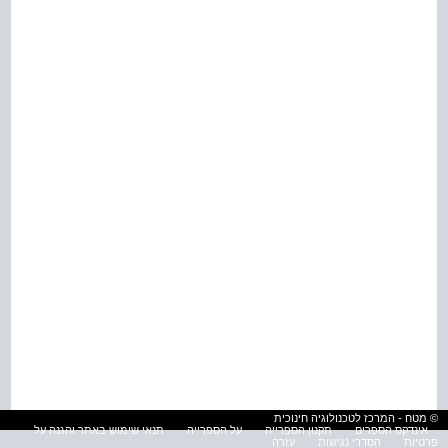
© מטח - המרכז לטכנולוגיה חינוכית
אינדקס הספרים
תקנון הספרייה
על הספרייה
תנאי שימוש באתר והגנה על
פרטיות
הסדרי נגישות
עזרה