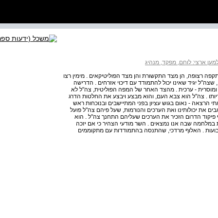
מען ארצי: לוחם, מפקד, מנהיג
פה רצופה, הן מצד התקשורת והן מצד הפוליטיקאים . מימין רצו
צה"ל יגיד שאינו יכול להתמודד עם דיכוי אזרחים . הדרישה
 ומוסרית ‑ ערכית . מהצד האחר של המפה הפוליטית, צה"ל לא
יותו . צה"ל הוא צבא העם, והוא מבצע ויבצע את החלטות הדרג
י הרצאה ‑ נאום בגוש עציון בפני המתיישבים ובנוכחות ראש
ים את יכולותינו ואת הערכים והנורמות, שעל פיהם צה"ל פועל
וף פיקוד הדרום הזכיר את הערכים שעליהם התחנך צה"ל . הוא
ת במלחמה שבה אנו נמצאים . השר מודעי הצהיר כי אם יזכה
בועות . האלוף מרדכי, שהתנסה בהתמודדות עם מתקוממים