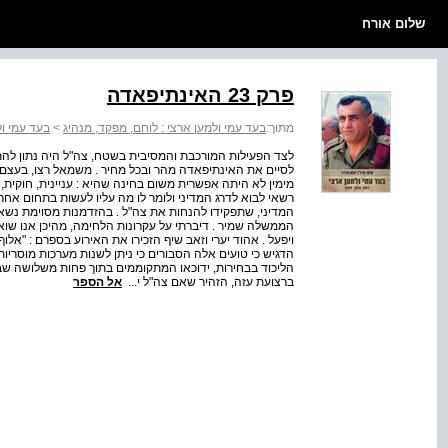
שלום אורח
פרק 23 האינתיפאדה
מתוך:
בעד עמי ולמען ארצי : לוחם, מפקד, מנהיג
>
בעד עמי ול
לצד הפעילות המורכבת והמסיבית בשטח, צה"ל היה נתון להתק
לסיים את האינתיפאדה מהר ובכל מחיר . משמאל רצו, בעצם, ש
מימין לא היתה אפשרית משום בחינה שהיא : עניינית, חוקית,
רשאי לבוא לדרג המדיני ולומר לו מה עליו לעשות בתחום אחר
המדיני, שתפקידו להנחות את צה"ל . בהזדמנות מסוימת נשאת
הממשלה שמיר . דיברתי על עקרונות הלחימה, מהיכן אנו שואב
ויפעל . אהוד יערי וזאב שיף הזכירו את האירוע בספרם : "אל
הדגיש כי טועים אלה הסבורים כי ניתן לשנות מערכות מוסריו
הליכוד בבחירות, ידוכאו המתקוממים בתוך פחות משלושה ש
ברצועת עזה, הזהיר שאם צה"ל י...
אל הספר