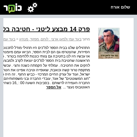
שלום אורח
פרק 14 מבצע ליטני ‑ חטיבה בלחימה
מתוך:
בעד עמי ולמען ארצי : לוחם, מפקד, מנהיג
>
בעד עמי ול
התרגילים שלנו בבית הספר למ"כים היו תרגילי מודל לתכנונים
הסיירות, שהצטרפו גם הם לבית הספר, הביאו עמם מיומנויות נו
אז עכשיו היו לנו בחטיבה גם צוותי כוננות ללחימה בטרור . כך
הראשונה שחטיבת בית הספר למ"כים יוצאת לקרב ולמבצע הצב
מתקפת טרור קשה וכואבת, שאופייה וטיבה אִפיינו את הטרור 
"חוג המשוטטים" של אגד, עובדי החברה ובני משפחותיהם, ל
החברה העמידה 
האוטובוס נעצר ...
אל הספר