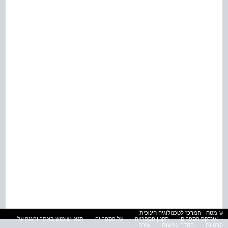
© מטח - המרכז לטכנולוגיה חינוכית
אינדקס הספרים
תקנון הספרייה
על הספרייה
תנאי שימוש באתר והגנה על
פרטיות
הסדרי נגישות
עזרה