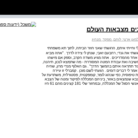
מען ארצי: לוחם, מפקד, מנהיג
לי וחייתי איתם, הרגשתי שאני חוזר הביתה, לתוך תא משפחתי
ני צאתי לאנגליה פגשתי את גנדי, רחבעם זאבי, שנתן לי צידה לדרך . "אתה מביא
ף אחד מהמדריכים . אתה מגיע משדה הקרב, וספק אם מישהו
יבה ואת עבודת המטה המסודרת ‑ מה שתמצא לנכון, תיהנה,
 תתראה איתם בהמשך הדרך" . גם האלוף מנדי מרון, שהיה
ר לי דברים דומים . הגעתי לשם מוכן . קמברלי זו עיירה
ון . עיירה בריטית טיפוסית, כפי שנהוג לומר, קומפקטית, פסטורלית, משתרעת על
צבא שנמצאים באזור, ביניהם המכללה לפיקוד ומטה של הצבא
הבריטי, שנוסדה ב ‑ 1802 . גרנו בשכונה שבה גרו החניכים ואנשי הסגל של המכללה, ובמחזור שלי 181 קצינים מהם 61 היו