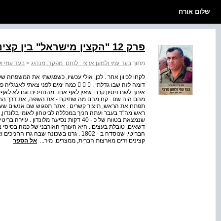
שלום אורח
פרק 12 "הקצין מישראל" בין קצינים מצבאות העולם
מתוך:
בעד עמי ולמען ארצי : לוחם, מפקד, מנהיג
>
בעד עמי ול
לקחו לכיוון אחר . לכן, אולי עכשיו, כשפגשתי את המשפחה ש
דומה לזה שבו גדלתי .    כמה ימים לפ
איתך לשם ניסיון קרבי שאין לאף אחד מהחניכים וגם לא לא
מהם היה שם . קח מהם מה שתיקח ‑ את השפה, את דרך החש
תפתח את הראש, תיצור קשרים . אתה תפגוש שם אנשים שעוד
ראש מה"ד בעבר ועתה חניך במכללה לביטחון לאומי בלונדון, אמ
שנמצאת בטווח של כ ‑ 40 דקות נסיעה מלונד
דשאים, טובלת בעצים . היא העורף האורבני של כמה בסיסי 
קצינים זרים מארצות הברית, ממצרים, מיר...
אל הספר