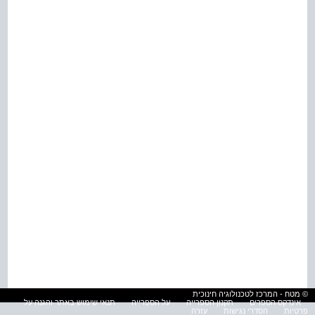
© מטח - המרכז לטכנולוגיה חינוכית
אינדקס הספרים
תקנון הספרייה
על הספרייה
תנאי שימוש באתר והגנה על
פרטיות
הסדרי נגישות
עזרה