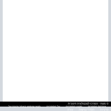
© מטח - המרכז לטכנולוגיה חינוכית
אינדקס הספרים
תקנון הספרייה
על הספרייה
תנאי שימוש באתר והגנה על
פרטיות
הסדרי נגישות
עזרה