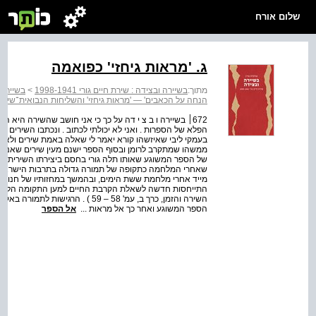
שלום אורח
ג. 'מראות גיחזי' כפואמה
מתוך:
בשיירה ובצידה : שירת חיים גורי 1998-1941
>
בשיירה ובצ
הנחה על הכאבים' — 'מראות גיחזי' והשליחות הנבואית־שירי
672׀ בשיירה ו ב צ י דה על כך כי אני חושב שהשירה היא
הפלא של הספרות . ואני לא יכולתי לכתוב . ונכתבו השירים
בעמקי ליבי שאיזשהו קורא יאמר לי שאלה באמת שירים ולא מע
של הספר המשוגע שאותו תלה גורי בחסם ביצירתו השירית 
שאחרי המלחמה כתקופה של תמורה גדולה בתרבות הישראלי
מייד אחרי מלחמת ששת הימים, ובהמשך במחזותיו של חנוך לו
התייחסות חדשה לשאלת הקרבת החיים למען התקומה הלאומית, 
השירה והזמן, כרך ב, עמ' 58 – 59 ) 
הספר המשוגע ואחר כך אל מראות ...
אל הספר