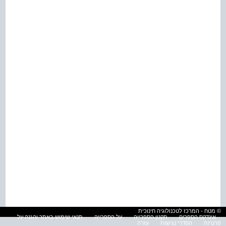
© מטח - המרכז לטכנולוגיה חינוכית
אינדקס הספרים
תקנון הספרייה
על הספרייה
תנאי שימוש באתר והגנה על
פרטיות
הסדרי נגישות
עזרה