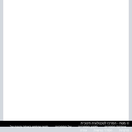
© מטח - המרכז לטכנולוגיה חינוכית
אינדקס הספרים
תקנון הספרייה
על הספרייה
תנאי שימוש באתר והגנה על
פרטיות
הסדרי נגישות
עזרה