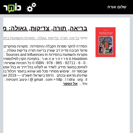
שלום אורח
בריאה, תורה, צדיקוּת, גאולה: מ
מתוך:
בריאה, תורה, צדיקּות, גאולה : מקורות והשפעות בחסיד
הסדרה לחקר ספרות הקבלה והחסידות : מקורות ומחקרים עור
פרופ' חביבה פדיה דב שוורץ בריאה תורה צדיקוּת גאולה, , , מ
מקורות והשפעות בחסידות d Influences in
Hasidism ס פ ר ז ה ר א ה או ר : בתמיכת הקרן לפילו
: 0 - 6 - 92711 - 965 - 978 : ISBN
לאחסן במאגר מידע, לשדר או לקלוט בכל דרך או בכל אמצעי
שבספר זה . שימוש מסחרי מכל סוג שהוא בחומר הכלול בס
שתינתן מ
@  > http : / / idra . org . il
והד...
אל הספר