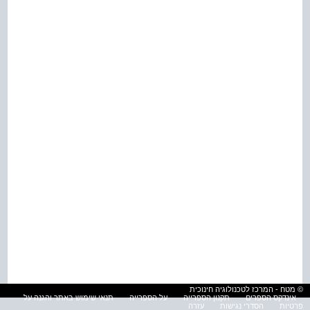
© מטח - המרכז לטכנולוגיה חינוכית
אינדקס הספרים
תקנון הספרייה
על הספרייה
תנאי שימוש באתר והגנה על
פרטיות
הסדרי נגישות
עזרה