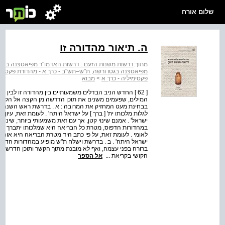
שלום אורח
ה. תיאור מהדורה זו
מתוך:
דרשות משנות הזעם : דרשות האדמו"ר מפיאסצנה בגטו
מפיאסצנה בגטו ורשה, ת"ש–תש"ב - כרך א - מהדורת פקסימי
פקסימיליה - כרך א
>
מבוא
[ 62 ] החדש הניב הבדלים משמעותיים בין מהדורה זו לבין ה
המילים, שפעמים משנים את תוכן הדרשה מן הקצה אל הקצה .
בבחינת מעט המחזיק את המרובה : א . בדרשת ראש השנה ת"ש
לגלות מלכותו ית' [ ברך ] על ישראל היתה' . לעומת זאת, עיון בכ
ישראל' . אמנם שינוי קטן, אך עם זאת משמעותי ביותר, שינוי
במהדורות הדפוס, מטרת כל הבריאה היא שמלכותו יתברך ( כלומ
לאומי . לעומת זאת, על פי כתב היד מטרת הבריאה היא אוני
ישראל היתה' . ב . בדרשת וישלח ת"ש מופיע במהדורות הדפוס 
ברורה בפני עצמה, ואף לא מובנת מתוך הקשר ותוכן הדרשה . 
הקושי בקריאת ...
אל הספר