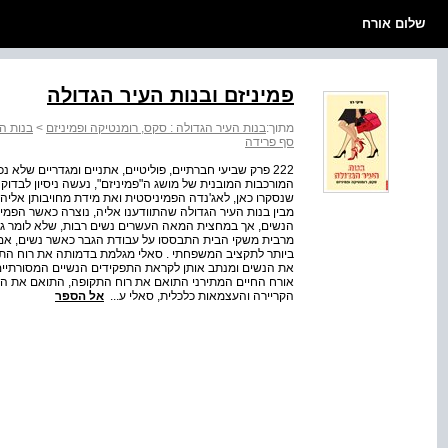
שלום אורח
פמיניזם ובנות העיר הגדולה
מתוך:
בנות העיר הגדולה : סקס, רומנטיקה ופמיניזם
>
בנות הע
סף פרידה
222 פרק שביעי חברתיים, פוליטיים, אתניים ומגדריים שלא 
המורכבות המובנית של מושג ה"פמיניזם", נעשה ניסיון לבדוק 
שנסקרו כאן, לאג'נדה הפמיניסטית ואת מידת מחויבותן אליה . 
מבין בנות העיר הגדולה שהתוודענו אליה, נוצרה כאשר הפמי
הנשים, אך במחצית המאה העשרים נשים רבות, שלא לומר גבר
מרבית משקי הבית התבססו על עבודת הגבר כאשר נשים, אם 
ביותר לתקציב המשפחתי . סאלי מגלמת בדמותה את רוח התקו
את הנשים ומנתב אותן לקראת התפקידים הנשיים המסורתיי
אורח החיים המתירני התואם את רוח התקופה, התואם את הס
הקריירה והעצמאות כלכלית, סאלי ע...
אל הספר