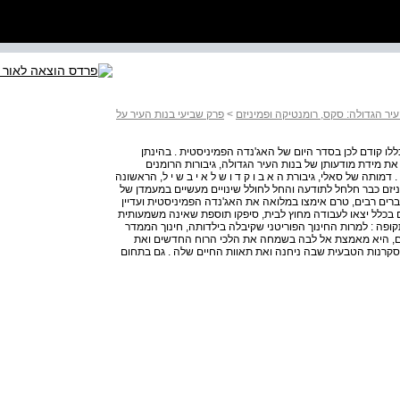
יר הגדולה: סקס, רומנטיקה ופמיניזם
>
פרק שביעי בנות העיר על
נכללו קודם לכן בסדר היום של האג'נדה הפמיניסטית . בהינתן
את מידת מודעותן של בנות העיר הגדולה, גיבורות הרומנים
דמותה של סאלי, גיבורת ה א ב ו ק ד ו ש ל א י ב ש י ל, הראשונה
ניזם כבר חלחל לתודעה והחל לחולל שינויים מעשיים במעמדן של
ים רבים, טרם אימצו במלואה את האג'נדה הפמיניסטית ועדיין
בכלל יצאו לעבודה מחוץ לבית, סיפקו תוספת שאינה משמעותית
פה : למרות החינוך הפוריטני שקיבלה בילדותה, חינוך הממדר
ם, היא מאמצת אל לבה בשמחה את הלכי הרוח החדשים ואת
קרנות הטבעית שבה ניחנה ואת תאוות החיים שלה . גם בתחום