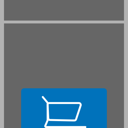
פרק שני צ'יקליט — להלן: קלילית ... 19