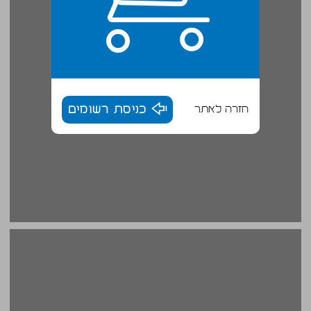
חזרה לאתר
כניסת רשומים