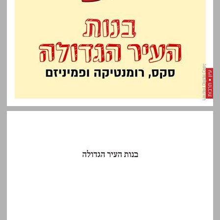
בנות העיר הגדולה: סקס, רומנטיקה ופמיניזם ... 0