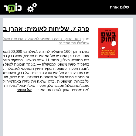
שלום אורח
פרק 7. שליחות לאומית: אהרן ברק
מתוך:
בשם החוק : היועץ המשפטי לממשלה והפרשות שטלטל
שטלטלו את המדינה
בשם החוק 
בית המשפט העליון, מתוכן 11 שנים כנשיא
בתפקידו כיועץ משפטי לממשלה — ובעיקר הנכונות לטפל בנ
להבנת תפקודו כשופט . תפקיד היועץ המשפטי לממשלה, שאליו
מכרעת בעיצובה של הפרסונה הציבורית של ברק, שהתפתחה ומ
זה התחיל במינוי של שר משפטים דומיננטי, חיים צדוק, שנחשד
על בכירותו המשפטית . ברק, שראה את עתידו באקדמיה ולא 
מוגבל מהמסלול הטבעי שלו, תפקיד שאליו יבוא "בשליחות לאומי
"אם מזמינים אותך לשרת את המדינ...
אל הספר