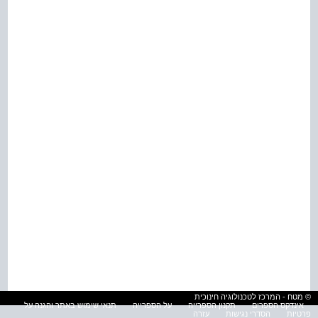
© מטח - המרכז לטכנולוגיה חינוכית
אינדקס הספרים
תקנון הספרייה
על הספרייה
תנאי שימוש באתר והגנה על
פרטיות
הסדרי נגישות
עזרה