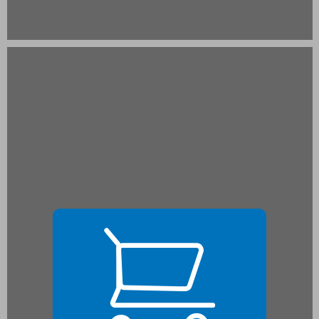
פרק 1. סולל בונה: יעקב שמשון שפירא ... 21