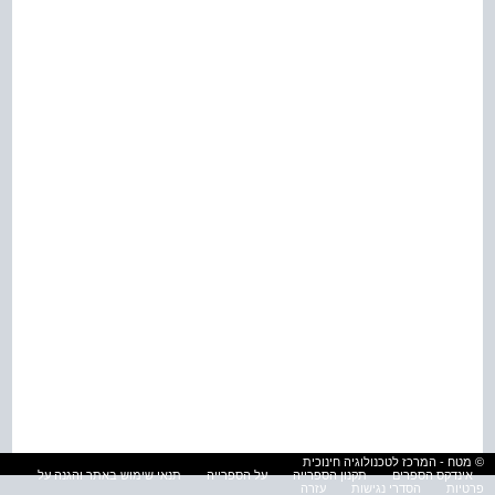
© מטח - המרכז לטכנולוגיה חינוכית
אינדקס הספרים
תקנון הספרייה
על הספרייה
תנאי שימוש באתר והגנה על
פרטיות
הסדרי נגישות
עזרה