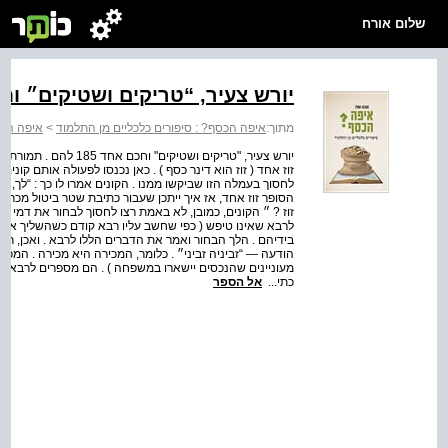
שלום אורח
יורש צעיר, “טריקים ושטיקים״ ו
מתוך:
איפה הכסף? : סיפורים כלכליים מן התלמוד
>
איפה הכס
יורש צעיר, "טריקים וש
זוז אחד ( זוז הוא דינר כסף ) . כאן נכנסו לפעולה אותם קונים
לחסוך בעמלה הזו שביקשו ממנו . הקונים אמרו לו כך : “לך,
הסופר זוז אחד, אז איך ייתכן שעבור כתיבת שטר ביטול מכר (
זוז ? ״ הקונים, כמובן, לא באמת רצו לחסוך לבחור את דמי 
לרבא שאינו טיפש ( כפי שחשב עליו רבא קודם כשהשליך את ה
בידיהם . הלך הבחור ואמר את הדברים הללו לרבא . ואכן, ר
הודעה — “זביניה זביני״ . כלומר, המכירה היא מכירה . המכיר
מעוניינים שהנכסים יישארו במשפחה ) . הם מספרים לרבא 
כתי...
אל הספר