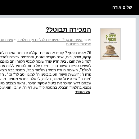
שלום אורח
המכירה תבוטל?
מתוך:
איפה הכסף? : סיפורים כלכליים מן התלמוד
>
איפה הכס
מריבות ופתרונות
76 איפה הכסף ? קונים או מוכרים . קללה זו היתה אמורה 
קרקע, שדה, בית, ישנם מקרים שונים, והחכמים צריכים להכריע 
לפרוע את חובו . בית הדין עורך שומה לנכסי הלווה והם מועב
להשיג כספים בשיעור חובו, חייב בעל החוב להחזיר ללווה 
פרק ו׳ : “ועשית הישר והטוב בעיני ה׳ למען ייטב לך״ וכו׳ .
“מכירה״ שבה יכול המוכר, הלווה, לבטלה בתנאי מסוים . מי ש
שבהם דרש המוכר את ביטול עסקת המכר . נראה מצבים מגווני
נמצא בתלמוד הבבלי, במסכת קידושין, דף ח׳, ע״ב, והוא עוסק ב
אל הספר