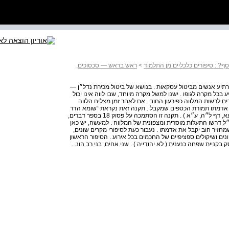
ף? : סיפורים כלכליים מן התלמוד
>
ראש בראש — סכסוכים,
להרתיע אנשים מביטול עסקאות . בנושא של ביטול מכירת נדל״ן —
בכל מקרה לגופו . ישנו למשל מקרה מיוחד, שבו לווה אינו יכול
רים לרשות המלווה כפירעון החוב . אם לאחר זמן מצליח הלווה
את אדמתו תמורת הכספים שמקבל . תקנה זאת נקראת “שומא הדר
לעולם״, השומה חוזרת תמיד ( תלמוד בבלי, מסכת בבא מציעא, דף ל״ה, ע״א ) . תקנה זו הסתמכה על פסוק 18 בספר דברים,
 חז״ל דרשו התעלות מוסרית ומצפונית של המלווה . למעשה, יש כאן
מחזיר חוב יקבל את אדמתו . נעבור כעת לסיפורי מקרים שונים,
ם ושיקולים ספציפיים של החכמים בכל אירוע . הסיפור הראשון
קניית שפחה כנענית ( לא יהודייה ) . שני אחים, בני רב הונ...