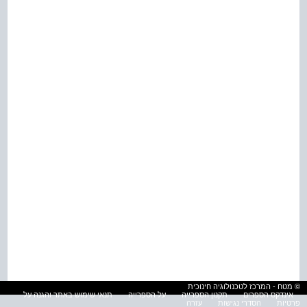
© מטח - המרכז לטכנולוגיה חינוכית
אינדקס הספרים
תקנון הספרייה
על הספרייה
תנאי שימוש באתר והגנה על
פרטיות
הסדרי נגישות
עזרה