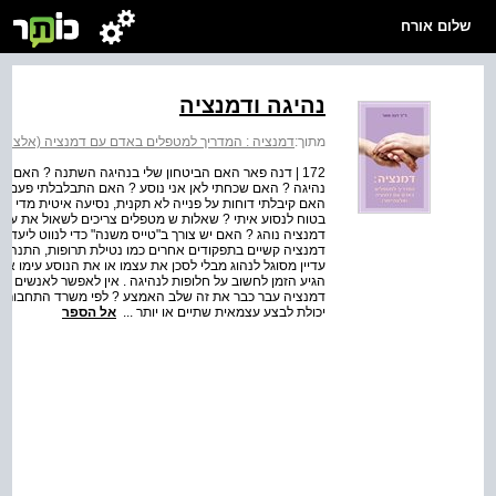
שלום אורח
נהיגה ודמנציה
מתוך:
דמנציה : המדריך למטפלים באדם עם דמנציה (אלצהיי
172 | דנה פאר האם הביטחון שלי בנהיגה השתנה ? האם אנ
נהיגה ? האם שכחתי לאן אני נוסע ? האם התבלבלתי פעם בין
האם קיבלתי דוחות על פנייה לא תקנית, נסיעה איטית מדי או
בטוח לנסוע איתי ? שאלות ש מטפלים צריכים לשאול את עצ
דמנציה נוהג ? האם יש צורך ב"טייס משנה" כדי לנווט ליעד 
דמנציה קשיים בתפקודים אחרים כמו נטילת תרופות, התנהלות 
עדיין מסוגל לנהוג מבלי לסכן את עצמו או את הנוסע עימו א
הגיע הזמן לחשוב על חלופות לנהיגה . אין לאפשר לאנשים ע
דמנציה עבר כבר את זה שלב האמצע ? לפי משרד התחבורה בק
יכולת לבצע עצמאית שתיים או יותר ...
אל הספר