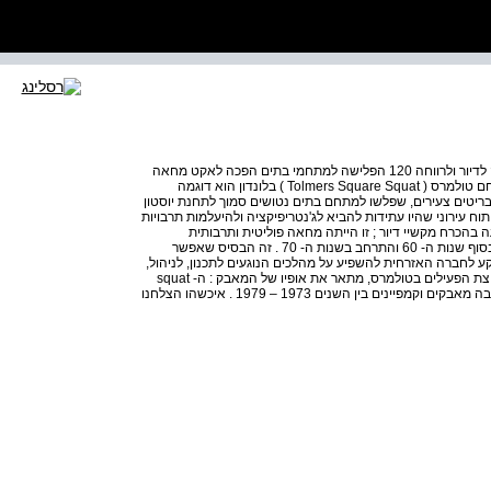
104 יש לציין שבראשיתה התמקדה תנועת הפולשים בדרישה לדיור ולרווחה 120 הפלישה למתחמי בתים הפכה לאקט מחאה
פוליטי בניסיון להיות חברתית . גורם משפיע על הרשויות . מתחם טולמרס ( Tolmers Square Squat ) בלונדון הוא דוגמה
בריטים צעירים, שפלשו למתחם בתים נטושים סמוך לתחנת יוסטון
 עירוני שהיו עתידות להביא לג'נטריפיקציה ולהיעלמות תרבויות
 בהכרח מקשיי דיור ; זו הייתה מחאה פוליטית ותרבותית
בהשראת מרד הסטודנטים שפרץ בארצות הברית ובאירופה בסוף שנות ה- 60 והתרחב בשנות ה- 70 . זה הבסיס שאפשר
 לחברה האזרחית להשפיע על מהלכים הנוגעים לתכנון, לניהול,
לאדריכלות ולקהילה . סשה קרדוק ( Craddock ) , מגרעין קבוצת הפעילים בטולמרס, מתאר את אופיו של המאבק : ה- squat
היה מאז ומתמיד מאבק נגד פיתוח חדש וספסרות . עברנו הרבה מאבקים וקמפיינים בין השנים 1973 – 1979 . איכשהו הצלחנו