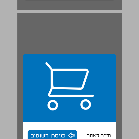
חזרה לאתר
כניסת רשומים