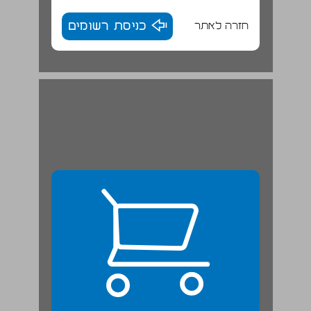
חזרה לאתר
כניסת רשומים