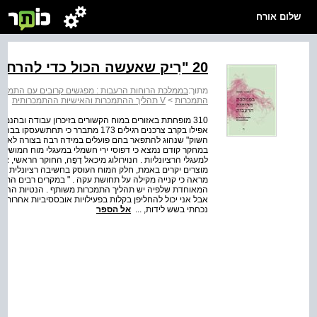
שלום אורח
20 "רִיק שאעשה הכול כדי להרחיק"
מתוך:
בממלכת הרוחות הרעבות : מפגשים קרובים עם התמכר
התמכרות
>
V תהליך ההתמכרות והאישיות ההתמכרותית
310 מופחתת באזורים במוח הקשורים בזיכרון עבודה ובהנמק
אפילו בקרב צרכנים רגילים 173 מתברר כ
השוק" שנהוג להתפאר בהם פועלים במידה רבה בצורה לא מו
במחקר קודם נמצא כי דפוסי ירי חשמלי במעגלי מוח המושלים 
למעגלי הרציונליות . הנוירולוג מיכאל דֶפֶּה, החוקר הראשי, א
מראה כי קנייה מקילה על תחושת עקה . " במקרים רבים התמ
המאוחדת שלפיה יש תהליך התמכרות משותף . הנטיות ההתמכר
אבל אני יכול להחליפן בקלות בפעילויות אובססיביות אחרות . 
נכחתי בשש לידות, ...
אל הספר