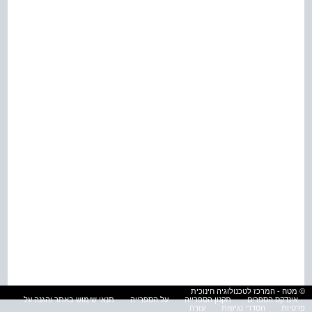
© מטח - המרכז לטכנולוגיה חינוכית
אינדקס הספרים
תקנון הספרייה
על הספרייה
תנאי שימוש באתר והגנה על
פרטיות
הסדרי נגישות
עזרה