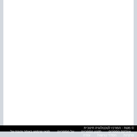
© מטח - המרכז לטכנולוגיה חינוכית
אינדקס הספרים
תקנון הספרייה
על הספרייה
תנאי שימוש באתר והגנה על
פרטיות
הסדרי נגישות
עזרה