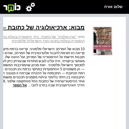
שלום אורח
מבוא: ארכיאולוגיה של כתובת —
מתוך:
׳ארכיאולוגיה׳ של כתובת : בית, היסטוריה ובעלות בתכ
היסטוריה ובעלות בתכנון העיר הישראלית־פלסטינית
10 מבוא של המרחב הישראלי-פלסטיני, קריאה ברמת מיקרו-ג
קריאה כזו תורמת להבנה אלטרנטיבית של המרחב, שהיא חדש
תובנות חדשות על ההיסטוריה של המרחב ועל ההווה שלו . ארכ
מאתגר וביקורתי, היה עלינו לגבש מתודות שבעזרתן ניתן לעקו
לסכסוך הישראלי-פלסטיני . זאת מכיוון שהמורכבות המשפטית
— הן משפטיים 5 ההתמקדות במחקר ברמת והן תכנו
רמת הכתובת — התבססה על ההנחה שברמה זו מנגנוני ההסת
התבטאה בין היתר בלימוד וניתוח מסמכים תכנוניים ומשפטיים 
הדרך האינדוקטיבית שבה בחרנו להבי...
אל הספר