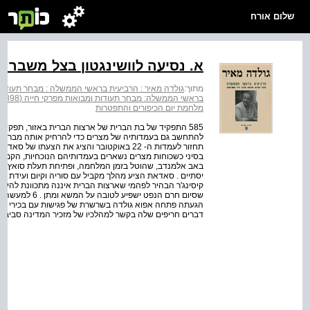
שלום אורח
א. נסיעה לוושינגטון בצל משבר
מתוך:
גולדה מאיר : הרביעית בראשי הממשלה : מבחר תעודות ומבואות
בראשי הממשלה: מבחר תעודות ומבואות מפרקי חייה (1978-1898)
מלחמת יום הכיפורים והתפטרות
585 התפקיד של בת הברית של ארצות הברית באזור, תפקי
להתחשב גם בעמדותיה של מצרים כדי להרחיק אותה מברית ה
תחזור לעמדות ה- 22 באוקטובר והציג את הצעת
בסיני כשכוחות מצרים נשארים בעמדותיהם הנוכחיות, הקמת א
באב אלמנדב, שהוטל בזמן המלחמה, ופתיחת תעלת סואץ . בש
קיסינג'ר הבהיר לפהמי שארצות הברית איננה מתכוונת להיענ
שסיום חרם הנפט 
הגעתה פתחה אפוא גולדה בשרשרת של פגישות עם בכירי המ
דברים חריפים שלה בקשר למהלכיו של מזכיר המדינה סביב 