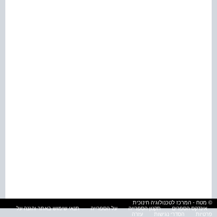
© מטח - המרכז לטכנולוגיה חינוכית
אינדקס הספרים
תקנון הספרייה
על הספרייה
תנאי שימוש באתר והגנה על
פרטיות
הסדרי נגישות
עזרה