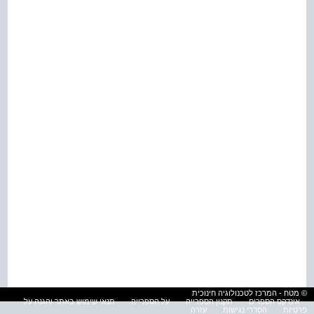
© מטח - המרכז לטכנולוגיה חינוכית
אינדקס הספרים
תקנון הספרייה
על הספרייה
תנאי שימוש באתר והגנה על
פרטיות
הסדרי נגישות
עזרה