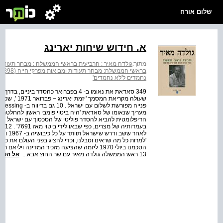
שלום אורח
א. חידוש שיחות יארינג
מתוך:
גולדה מאיר : הרביעית בראשי הממשלה : מבחר תעודות ומבואות
בראשי הממשלה: מבחר תעודות ומבואות מפרקי חייה (1978-1898)
נחמדים ל'לא נחמדים'
שעולה מקריא
מעריך שנאומו של סאדאת 'היה ביטוי פומבי ראשון להחלטתו
הדיפלומטית להביא להסדר פוליטי של הסכסוך עם ישראל ; ב
בעמד
לאחר ש
'למרות כל מה שראינו וסבלנו, וכדי להציג בפני העולם את כוונו
הסכמנו ביולי 1970 ליזמה שהציעה מזכיר המדינה ו
13 ראש הממשלה גולדה מאיר עם שר החוץ אבא...
אל הספ