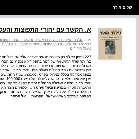
שלום אורח
א. הקשר עם יהודי התפוצות והע
מתוך:
גולדה מאיר : הרביעית בראשי הממשלה : מבחר תעודות ומבואות
בראשי הממשלה: מבחר תעודות ומבואות מפרקי חייה (1978-1898)
מעגל הידידים
227 ניסיון רב לא רק ביצירת תנאים לעלייה אלא גם בקליט
בהיותה שרת החוץ, אף שקודמה בתפקיד לא נמנה עם חברי הג
הגדולים ביותר, בארצות הברית ובברית המועצות, ביקרה גולד
חוץ נפגשה עם נציגי קהילות בעולם כולו . יהודי מרוקו : אחד 
בצפון אפריקה בכלל ובמרוקו בפרט . מאמצע שנות החמישים 
מכן עצמ
יהודי מרוקו הייתה הגדולה בקהילות יהדות צפון אפריקה . ב
ההחלטה באו"ם על חלוקת ארץ-ישראל . בערים שונות במרוקו 
הפגיעה בערבים בארץ-ישראל . הפרעות ...
אל הספר