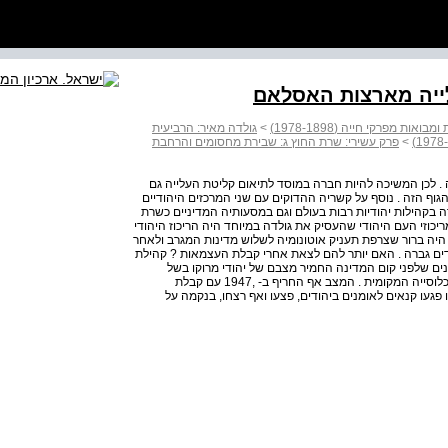
לייה מארצות האסלאם
 מפרקי חייה (1978-1898)
>
גולדה מאיר: הרביעית
>
פרק עשירי: שרת החוץ ג: שבירת מחסומים והרחבת
תה . לכן המשיכה להיות חברה במוסד לתיאום קליטת העלייה גם
וף הזה . נוסף על קשריה ההדוקים עם שני המרכזים היהודיים
ה בקהילות יהודיות רבות בעולם וגם במסעותיה המדיניים כשרת
מריכוזי העם היהודי שהעסיק את גולדה במיוחד היה הריכוז היהודי
היה ברור שצרפת תעניק אוטונומיה לשלוש מדינות המגרב ולאחר
אות מלאה . הדאגה לגורלם של כמעט 400,000 יהודים גברה . האם יותר להם לצאת אחרי קבלת העצמאות ? קהילת
שנים שלפני קום המדינה החמיר מצבם של יהודי מרוקו בשל
התגברות הטרור במדינה ובשל היחס העוין כלפיהם מצד האוכלוסייה המקומית . המצב אף החריף ב- ,1947 עם קבלת
פגעו קנאים לאומנים ביהודים, פצעו ואף רצחו, בנקמה על