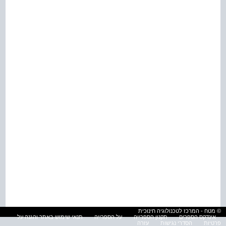
© מטח - המרכז לטכנולוגיה חינוכית
אינדקס הספרים
תקנון הספרייה
על הספרייה
תנאי שימוש באתר והגנה על
פרטיות
הסדרי נגישות
עזרה