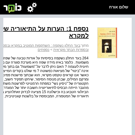
שלום אורח
נספח 1: הערות על התיאוריה
למקרא
מתוך:
בעד החלון נשקפה : השתקפות המוטיב במקרא ובספרו
ובספרות הבתר מקראית
>
נספחים
משמעות . כלומר באיזו מידה שפה היא מערכת סגורה עם משמ
חיונית לעצמה ? האם ניתן לדבר על "משמעות" גם בתוך מ
אינה "ביטוי" של מציאות כפשוטה ? מי שולט בקודים המייצר
כאשר אנו קוראים טקסט מקראי, הוא שבתוך פרשנות פמיניסט
ומרקם המילים, שבהן מנוסח הסיפור, שיחקו תפקיד חשוב, א
הקטגוריה של "ניסיון נשי" כמפתח הרמנויטי לפרשנות משחר
מהגבר הייתה הבסיס לתיאוריזציה חשובה יותר של המגדר, או
הביולוגי הטבוע בה וכישלונה 15 מציע
תיאוריה של המטפורה, המבוססת על בלשנות קוגניטיבית, ...