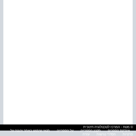
© מטח - המרכז לטכנולוגיה חינוכית
אינדקס הספרים
תקנון הספרייה
על הספרייה
תנאי שימוש באתר והגנה על
פרטיות
הסדרי נגישות
עזרה