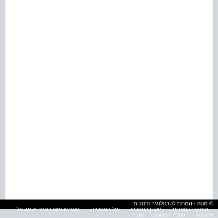
© מטח - המרכז לטכנולוגיה חינוכית
אינדקס הספרים
תקנון הספרייה
על הספרייה
תנאי שימוש באתר והגנה על
פרטיות
הסדרי נגישות
עזרה