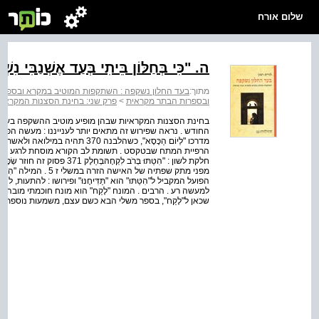
שלום אורח
ה. "כִּי בְּחַלּוֹן בֵּיתִי בְּעַד אֶשְׁנַ
מתוך:
בעד החלון נשקפה : השתקפות המוטיב במקרא ובספרו
ובספרות הבתר מקראית
>
פרק שני: בחינת הסצנות המקראיו
הרפיית המתח שבטקסט . תשומת לב הקורא מוסחת לרגע אל 
שכאן ל"לֶקַח", בספר משלי הבא כשם עצם, משמעות נוספת וא