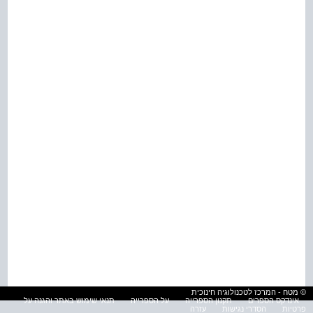
© מטח - המרכז לטכנולוגיה חינוכית
אינדקס הספרים
תקנון הספרייה
על הספרייה
תנאי שימוש באתר והגנה על
פרטיות
הסדרי נגישות
עזרה