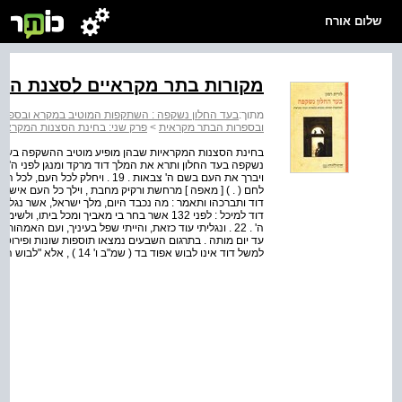
שלום אורח
מקורות בתר מקראיים לסצנת השק
מתוך:
בעד החלון נשקפה : השתקפות המוטיב במקרא ובספרו
ובספרות הבתר מקראית
>
פרק שני: בחינת הסצנות המקראיו
ויברך את העם בשם ה' צבאות . 19 .
דוד למיכל : לפני 132 אשר בחר בי מאביך ומכל בי
עד יום מותה . בתרגום השבעים נמצאו תוספות שונות ופירוט י
למשל דוד אינו לבוש אפוד בד ( שמ"ב ו' 14 ) , אלא "לבוש הדר", בהשראת הגרסה 133 בדברי הימים א', ...