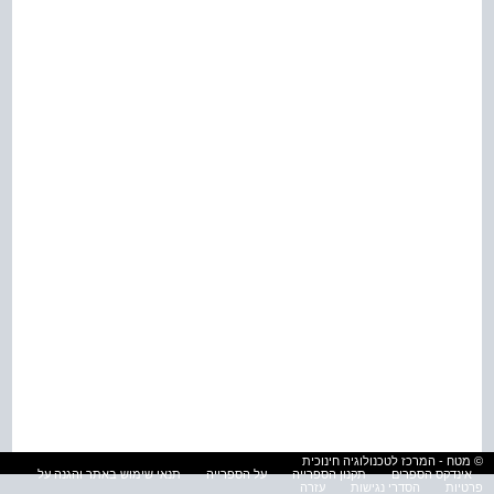
© מטח - המרכז לטכנולוגיה חינוכית
אינדקס הספרים
תקנון הספרייה
על הספרייה
תנאי שימוש באתר והגנה על
פרטיות
הסדרי נגישות
עזרה