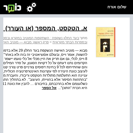
שלום אורח
א. הטקסט, המספר (או העורך) ו
מתוך:
בעד החלון נשקפה : השתקפות המוטיב במקרא ובספרו
ובספרות הבתר מקראית
>
פרק ראשון: מבוא — מוטיב האיש
להשוות, אומר וייס, ובעולם אסוציאטיבי זה בזה ולא באחר” . “א
8 וייס, לכלי, גם אם תריק את היין מכלי אל כלי טעמו יישמר
הקדומים נתנו דעתם על כל דקויות הסגנון, על סדר המילים
והם שהתייחסו לכל 9 בחינת דפוסים צורניים פרט
לעיצוב כוונת היצירה לפי עקרונות האינטרפרטציה הכוליית, 
“בהתהוות הסיפור אלא בהווייתו, העיצוב” . לא בתהליך התג
כשל
היא הכרת “התוכן”...
אל הספר