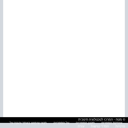
© מטח - המרכז לטכנולוגיה חינוכית
אינדקס הספרים
תקנון הספרייה
על הספרייה
תנאי שימוש באתר והגנה על
פרטיות
הסדרי נגישות
עזרה