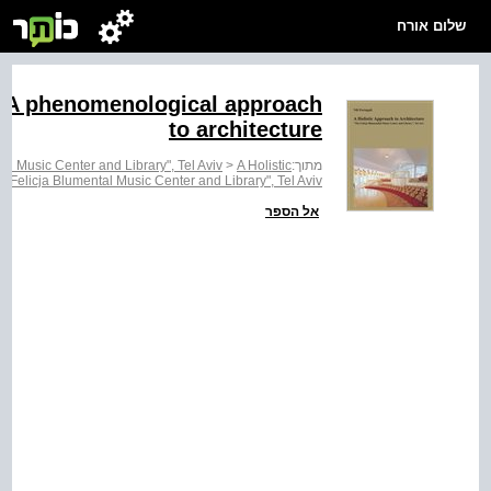
שלום אורח
 - A phenomenological approach
to architecture
tal Music Center and Library", Tel Aviv
>
A Holistic
מתוך:
e Felicja Blumental Music Center and Library", Tel Aviv
אל הספר