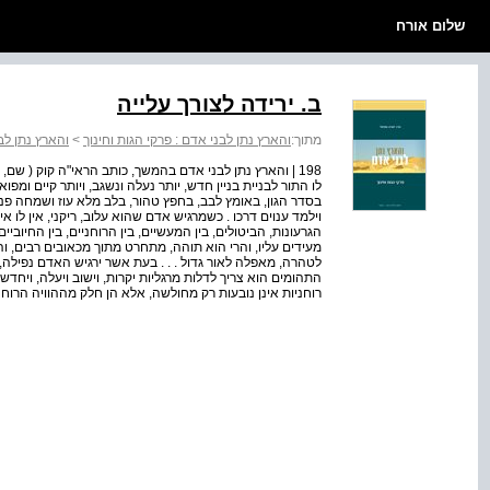
שלום אורח
ב. ירידה לצורך עלייה
מתוך:
והארץ נתן לבני אדם : פרקי הגות וחינוך
>
והארץ נתן לב
198 | והארץ נתן לבני אדם בהמשך, כותב הראי"ה קוק ( שם,
לו התור לבניית בניין חדש, יותר נעלה ונשגב, ויותר קיים ומפ
בסדר הגון, באומץ לבב, בחפץ טהור, בלב מלא עוז ושמחה פנימ
וילמד ענוים דרכו . כשמרגיש אדם שהוא עלוב, ריקני, אין לו איל
הגרעונות, הביטולים, בין המעשיים, בין הרוחניים, בין החיוביים 
מעידים עליו, והרי הוא תוהה, מתחרט מתוך מכאובים רבים, 
לטהרה, מאפלה לאור גדול . . . בעת אשר ירגיש האדם נפילה
התהומים הוא צריך לדלות מרגליות יקרות, וישוב ויעלה, ויחדש 
רוחניות אינן נובעות רק מחולשה, אלא הן חלק מההוויה הרוחנ