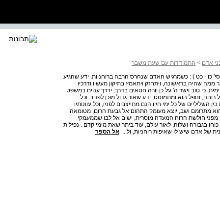
ני אדם
>
התמודדות עם שעת משבר
 סי' כו - כט ) : כשמרגיש האדם שנהרס הרבה ברוחניות, ידע שהגיע
ואר ממה שהיה בראשונה, ויתחזק ויתאמץ בתיקון מעשיו ודרכיו
ית, כי טוב וישר ה' על כן יורה חטאים בדרך, ידרך ענוים במשפט
 רוחני, ונופל הוא ומתמוטט, ידע שאור גדול מוכן לפניו . וכל
בין השליליים של כל ימי חייו הנם מתייצבים לפניו, וכל עוונותיו
והוא מתרומם ושב, יוצא מעומק התהום אל גבעת הרום, מטומאה
, מפני חולשת הרוח המעדה מוסרית, ישים אל לבו שממעמקי
כוחו בגבורה ושלוה, לאור עולם, עוד ביתר שאת מימי קדם . נפילות
ית של אדם שיש לו שאיפות רוחניות, ול...
אל הספר