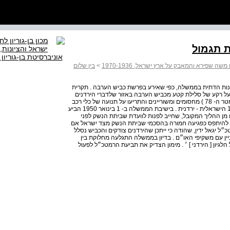
ת תגמול
 שפירא והמאבק על ארץ ישראל, 1970-1936
>
בין שלום
הציונות הדתית בממשלה, כפי שאירע בפרשת כביש הערבה . תקרית
 בין ישראל לירדן על רקע של סלילת קטע מכביש הערבה באזור שלדברי הירדנים
נמצא בשטחם . הירדנים הציבו בקטע זה של הכביש ( הקילומטר ה- 78 ) מחסומים ומשוריינים והתריעו על תנועה של כלי רכב
ישראליים בכביש . כן הם הגישו תלונה לוועדת שביתת הנשק 1 הישראלית - ירדנית . בישיבת הממשלה ב- 1 בינואר 1950 הביע
מן ההליך המקובל, שחייב לפנות לוועדת שביתת הנשק לפני
ה להיתפס כפגיעה חמורה בהסכמי שביתת הנשק מצד ישראל אם
 יגאל ידין, שהודה כי ייתכן שהירדנים צודקים והכביש נסלל
ן עם משקיפי האו״ם . בדיון בממשלה התגלעה מחלוקת בין
הלגיון [ הירדני ] ׳ . מימון הצדיק את תביעת הרמטכ״ל לפעול