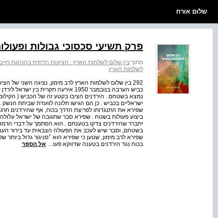
שלום אורח
פרק תשיעי סכסוכי גבולות ופעולו
מתוך:
בין שלום לשלמות הארץ : הציונות הדתית בהנהגת חיים משה
לשלמות הארץ
292 בין שלום לשלמות הארץ לרב מימון, נציגה השני של 
כביש הערבה בנובמבר 1950 אירעה תקרית
שפירא את התנגדותו לפריצת הדרך בכוח, אף שהירדנים חרגו 
ביצוע פעולות בשטח . שפירא סבר שתגובה של ישראל עלול
יתברר שהירדנים צדקו בטענתם . הוא הסתמך על דברי הרמטכ״ל
בשטחם, וסבר שיש לעכב את הפעולה הצבאית עד בירור העניי
שפירא לרב מימון, שטען כי שפירא הוא ׳סניגור גדול ביותר של 
בכוח נגד הירדנים בטענה שדווקא פעו...
אל הספר